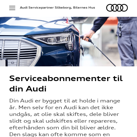
Audi
Toggle
Audi Servicepartner Silkeborg, Bilernes Hus
navigation
g services
Serviceabonnementer til
pladerne
din Audi
på værkstedet
Din Audi er bygget til at holde i mange
år. Men selv for en Audi kan det ikke
undgås, at olie skal skiftes, dele bliver
slidt og skal udskiftes eller repareres,
l hjulskifte
efterhånden som din bil bliver ældre.
Den slags kan ofte komme som en