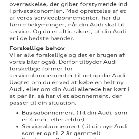
over 5 år?
overraskelse, der griber forstyrrende ind
i privatøkonomien. Med oprettelse af et
af vores serviceabonnementer, har du
færre bekymringer, når din Audi skal til
nementer til
service. Og du er altid sikret, at din Audi
er i de bedste hænder.
eret
Forskellige behov
Vi er alle forskellige og det er brugen af
vores biler også. Derfor tilbyder Audi
test
forskellige former for
serviceabonnementer til netop din Audi.
mstpakke
Uagtet om du er ved at købe en helt ny
Audi, eller om din Audi allerede har kørt i
ed
et par år, så har vi et abonnement, der
passer til din situation.
Basisabonnement (Til din Audi, som
er 4 mdr. eller ældre)
Serviceabonnement (til din nye Audi
som er op til 2 år gammel)