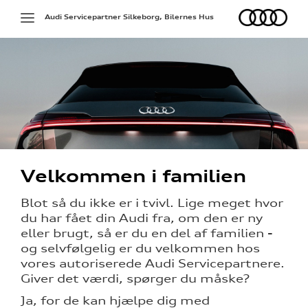
Audi
Toggle
Audi Servicepartner Silkeborg, Bilernes Hus
navigation
g services
Velkommen i familien
pladerne
Blot så du ikke er i tvivl. Lige meget hvor
du har fået din Audi fra, om den er ny
på værkstedet
eller brugt, så er du en del af familien -
og selvfølgelig er du velkommen hos
vores autoriserede Audi Servicepartnere.
Giver det værdi, spørger du måske?
l hjulskifte
Ja, for de kan hjælpe dig med