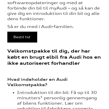
over 5 år?
softwareopdateringer og med at
forbinde din bil til myAudi - og så kan de
give dig en introduktion til din bil og alle
dens funktioner.
nementer til
Så er du med i Audi-familien.
eret
Bestil tid
Velkomstpakke til dig, der har
test
købt en brugt elbil fra Audi hos en
mstpakke
ikke autoriseret forhandler
ed
Hvad indeholder en Audi
Velkomstpakke?
Introduktion til din bil: Få op til 30
minutters* personlig gennemgang
af bilens funktioner. Lær om
opkobling til fabrikkens connect-