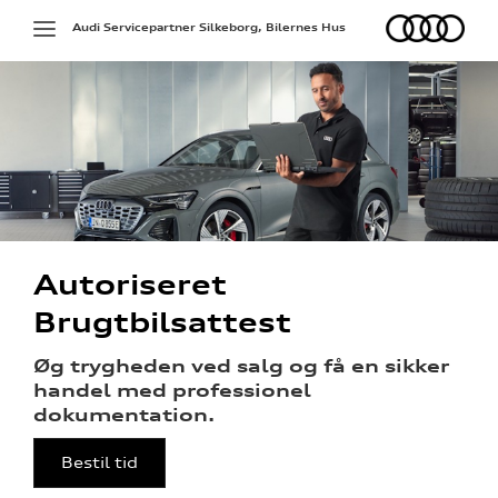
Audi
Toggle
Audi Servicepartner Silkeborg, Bilernes Hus
navigation
g services
Autoriseret
pladerne
Brugtbilsattest
på værkstedet
Øg trygheden ved salg og få en sikker
handel med professionel
dokumentation.
l hjulskifte
Bestil tid