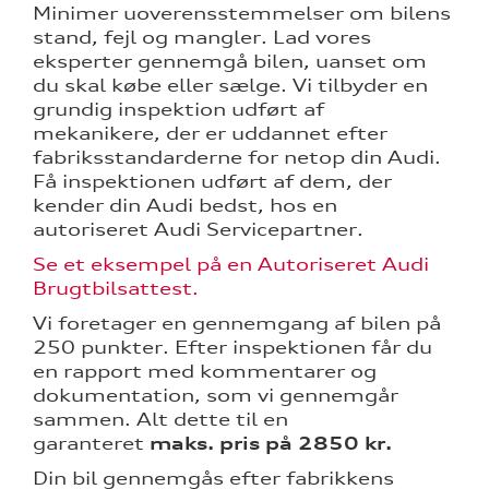
over 5 år?
Minimer uoverensstemmelser om bilens
stand, fejl og mangler. Lad vores
eksperter gennemgå bilen, uanset om
du skal købe eller sælge. Vi tilbyder en
nementer til
grundig inspektion udført af
mekanikere, der er uddannet efter
fabriksstandarderne for netop din Audi.
eret
Få inspektionen udført af dem, der
kender din Audi bedst, hos en
autoriseret Audi Servicepartner.
test
Se et eksempel på en Autoriseret Audi
mstpakke
Brugtbilsattest.
Vi foretager en gennemgang af bilen på
ed
250 punkter. Efter inspektionen får du
en rapport med kommentarer og
dokumentation, som vi gennemgår
sammen. Alt dette til en
garanteret
maks. pris på 2850 kr.
Din bil gennemgås efter fabrikkens