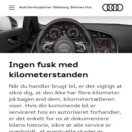
Audi
Toggle
Audi Servicepartner Silkeborg, Bilernes Hus
navigation
ed
Ingen fusk med
kilometerstanden
deling
Når du handler brugt bil, er det vigtigt at
sikre dig, at den ikke har flere kilometer
 med
på bagen end dem, kilometertælleren
tanden
viser. Hvis din kommende bil er
serviceret hos en autoriseret forhandler,
er det enkelt for os at dokumentere
bilens historie, sikre at alle service er
overholdt, at eventuelle skader er