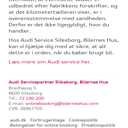
udbedret efter fabrikkens forskrifter, og
at det kilometertælleren viser, er i
overensstemmelse med sandheden.
Derfor er det ikke ligegyldigt, hvor du
handler.
ne
Hos Audi Service Silkeborg, Bilernes Hus,
kan vi hjælpe dig med at sikre, at alt
dette er i orden, når du køber brugt bil.
Læs mere om Audi service her
.
Audi Servicepartner Silkeborg, Bilernes Hus
Bredhøjvej 5
8600 Silkeborg
Tlf.:
72 100 200
E-mail:
onlinebooking@bilerneshus.com
CVR: 28967705
audi.dk
Forbrugerklage
Cookiepolitik
Betingelser for online booking
Privatlivspolitik