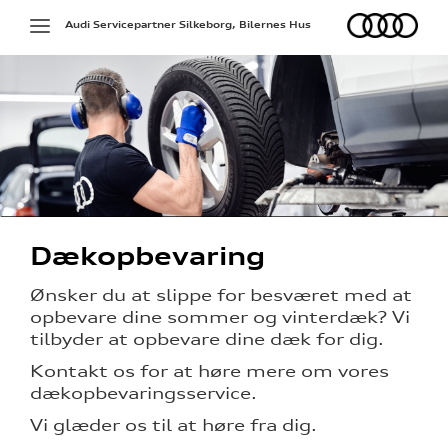
Audi
Toggle
Audi Servicepartner Silkeborg, Bilernes Hus
navigation
g services
Dækopbevaring
jælp
Ønsker du at slippe for besværet med at
ng
opbevare dine sommer og vinterdæk? Vi
tilbyder at opbevare dine dæk for dig.
ge service
Kontakt os for at høre mere om vores
aring
dækopbevaringsservice.
Vi glæder os til at høre fra dig.
ce