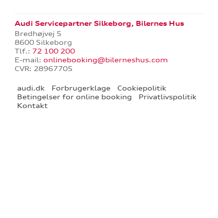
pladerne
Audi Servicepartner Silkeborg, Bilernes Hus
Bredhøjvej 5
8600 Silkeborg
på værkstedet
Tlf.:
72 100 200
E-mail:
onlinebooking@bilerneshus.com
CVR: 28967705
l hjulskifte
audi.dk
Forbrugerklage
Cookiepolitik
Betingelser for online booking
Privatlivspolitik
over 5 år?
Kontakt
nementer til
eret
test