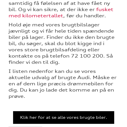
samtidig få følelsen af at have fået ny
bil. Og vi kan sikre, at der ikke er
fusket
med kilometertallet
, før du handler.
Hold øje med vores brugtbilslager
ne
jævnligt og vi får hele tiden spændende
biler på lager. Finder du ikke den brugte
bil, du søger, skal du blot kigge ind i
vores store brugtbilsafdeling eller
kontakte os på telefon 72 100 200. Så
finder vi den til dig.
I listen nedenfor kan du se vores
aktuelle udvalg af brugte Audi. Måske er
en af dem lige præcis drømmebilen for
dig. Du kan jo lade det komme an på en
prøve.
Klik her for at se alle vores brugte biler.