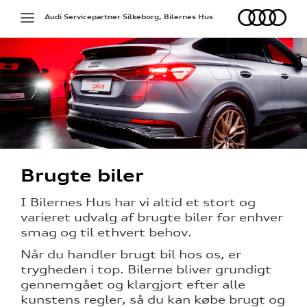
Audi
Toggle
Audi Servicepartner Silkeborg, Bilernes Hus
navigation
ed
Brugte biler
deling
I Bilernes Hus har vi altid et stort og
varieret udvalg af brugte biler for enhver
 med
smag og til ethvert behov.
tanden
Når du handler brugt bil hos os, er
trygheden i top. Bilerne bliver grundigt
gennemgået og klargjort efter alle
kunstens regler, så du kan købe brugt og