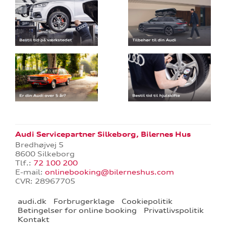
Audi Servicepartner Silkeborg, Bilernes Hus
Bredhøjvej 5
8600 Silkeborg
Tlf.:
72 100 200
E-mail:
onlinebooking@bilerneshus.com
CVR: 28967705
audi.dk
Forbrugerklage
Cookiepolitik
Betingelser for online booking
Privatlivspolitik
Kontakt