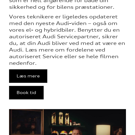
som er helt afgørende for både din
over 5 år?
sikkerhed og for bilens præstationer.
Vores teknikere er ligeledes opdateret
med den nyeste Audi-viden – også om
nementer til
vores el- og hybridbiler. Benytter du en
autoriseret Audi Servicepartner, sikrer
du, at din Audi bliver ved med at være en
eret
Audi. Læs mere om fordelene ved
autoriseret Service eller se hele filmen
nedenfor.
test
Læs mere
mstpakke
ed
Book tid