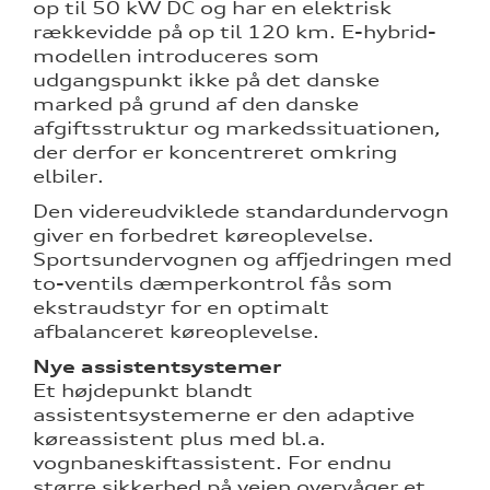
op til 50 kW DC og har en elektrisk
rækkevidde på op til 120 km. E-hybrid-
modellen introduceres som
udgangspunkt ikke på det danske
marked på grund af den danske
afgiftsstruktur og markedssituationen,
der derfor er koncentreret omkring
elbiler.
Den videreudviklede standardundervogn
giver en forbedret køreoplevelse.
Sportsundervognen og affjedringen med
to-ventils dæmperkontrol fås som
ekstraudstyr for en optimalt
afbalanceret køreoplevelse.
Nye assistentsystemer
Et
højdepunkt blandt
assistentsystemerne er den adaptive
køreassistent plus med bl.a.
vognbaneskiftassistent. For endnu
større sikkerhed på vejen overvåger et