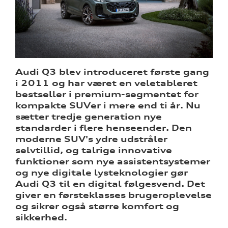
 Audi
et
Audi Q3 blev introduceret første gang
ne
i 2011 og har været en veletableret
bestseller i premium-segmentet for
kompakte SUVer i mere end ti år. Nu
sætter tredje generation nye
standarder i flere henseender. Den
moderne SUV's ydre udstråler
selvtillid, og talrige innovative
funktioner som nye assistentsystemer
og nye digitale lysteknologier gør
Audi Q3 til en digital følgesvend. Det
giver en førsteklasses brugeroplevelse
og sikrer også større komfort og
sikkerhed.