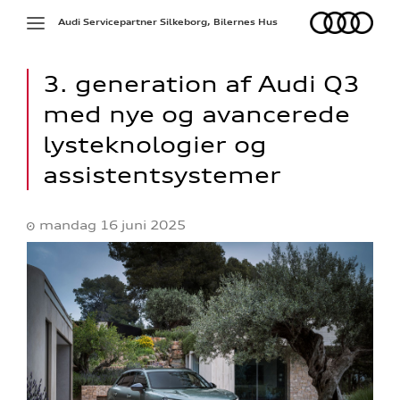
Audi
Toggle
Audi Servicepartner Silkeborg, Bilernes Hus
navigation
3. generation af Audi Q3
med nye og avancerede
lysteknologier og
ed
assistentsystemer
mandag 16 juni 2025
ine