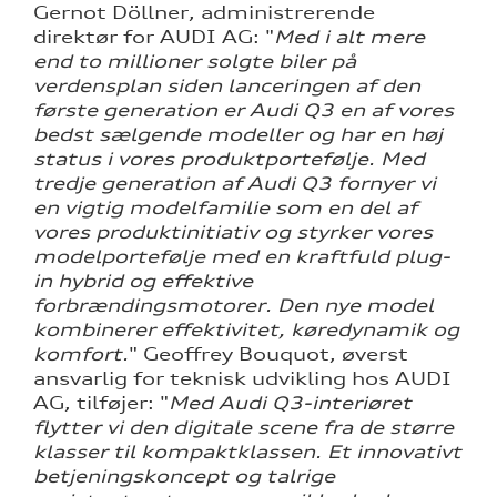
Gernot Döllner, administrerende
direktør for AUDI AG: "
Med i alt mere
end to millioner solgte biler på
verdensplan siden lanceringen af den
første generation er Audi Q3 en af vores
bedst sælgende modeller og har en høj
status i vores produktportefølje. Med
tredje generation af Audi Q3 fornyer vi
en vigtig modelfamilie som en del af
vores produktinitiativ og styrker vores
modelportefølje med en kraftfuld plug-
in hybrid og effektive
forbrændingsmotorer. Den nye model
kombinerer effektivitet, køredynamik og
komfort.
" Geoffrey Bouquot, øverst
ansvarlig for teknisk udvikling hos AUDI
AG, tilføjer: "
Med Audi Q3-interiøret
flytter vi den digitale scene fra de større
klasser til kompaktklassen. Et innovativt
betjeningskoncept og talrige