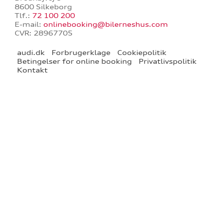
ne
8600 Silkeborg
Tlf.:
72 100 200
E-mail:
onlinebooking@bilerneshus.com
CVR: 28967705
audi.dk
Forbrugerklage
Cookiepolitik
Betingelser for online booking
Privatlivspolitik
Kontakt